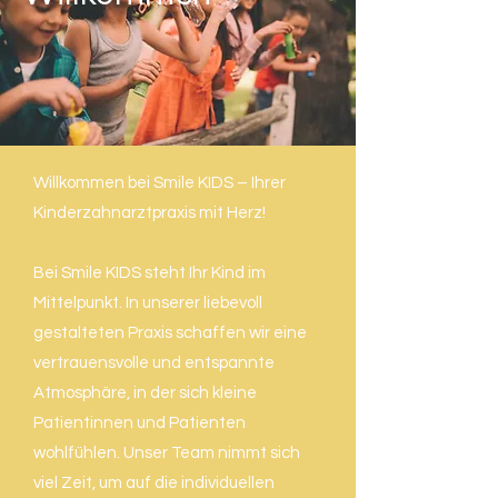
Willkommen bei Smile KIDS – Ihrer
Kinderzahnarztpraxis mit Herz!
Bei Smile KIDS steht Ihr Kind im
Mittelpunkt. In unserer liebevoll
gestalteten Praxis schaffen wir eine
vertrauensvolle und entspannte
Atmosphäre, in der sich kleine
Patientinnen und Patienten
wohlfühlen. Unser Team nimmt sich
viel Zeit, um auf die individuellen