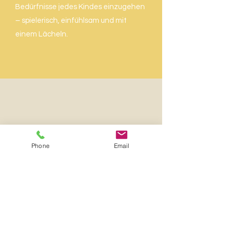
Bedürfnisse jedes Kindes einzugehen
– spielerisch, einfühlsam und mit
einem Lächeln.
Phone
Email